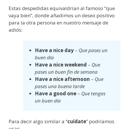
Estas despedidas equivaldrían al famoso “que
vaya bien”, donde añadimos un deseo positivo
para la otra persona en nuestro mensaje de
adiós:
Have a nice day
–
Que pases un
buen día
Have a nice weekend
–
Que
pases un buen fin de semana
Have a nice afternoon
–
Que
pases una buena tarde
Have a good one
–
Que tengas
un buen día
Para decir algo similar a “
cuídate
” podríamos
usar: