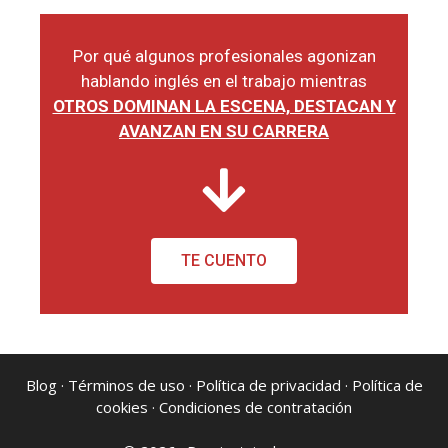
Por qué algunos profesionales agonizan
hablando inglés en el trabajo mientras
OTROS DOMINAN LA ESCENA, DESTACAN Y
AVANZAN EN SU CARRERA
TE CUENTO
Blog
·
Términos de uso
·
Política de privacidad
·
Política de
cookies
·
Condiciones de contratación